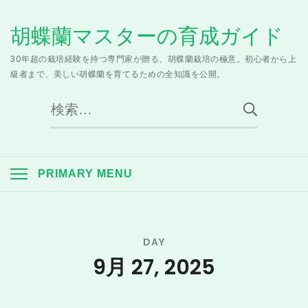
Skip
胡蝶蘭マスターの育成ガイド
to
content
30年超の栽培経験を持つ専門家が贈る、胡蝶蘭栽培の極意。初心者から上
級者まで、美しい胡蝶蘭を育てるための全知識を公開。
検
索:
PRIMARY MENU
DAY
9月 27, 2025