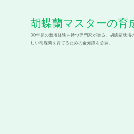
Skip
to
胡蝶蘭マスターの育
content
30年超の栽培経験を持つ専門家が贈る、胡蝶蘭栽培
しい胡蝶蘭を育てるための全知識を公開。