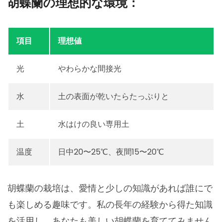
胡蝶蘭の理想的な環境：
項目
理想値
光
やわらかな間接光
水
土の表面が乾いたらたっぷりと
土
水はけの良い専用土
温度
日中20〜25℃、夜間15〜20℃
胡蝶蘭の栽培は、愛情と少しの知識があれば誰にで
も楽しめる趣味です。私の長年の経験から得た知識
を活用し、あなたも美しい胡蝶蘭を育ててみません