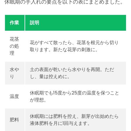
休眠期の手入れの要点を以下の表にまとめました。
作業
説明
花茎
花がすべて散ったら、花茎を根元から切り
の処
取ります。新たな花芽の刺激に。
理
水や
土の表面が乾いたら水やりを再開。ただ
り
し、量は控えめに。
休眠期でも15度から25度の温度を保つこと
温度
が理想。
休眠期には肥料を控え、新芽が出始めたら
肥料
液体肥料を月に1回与えます。