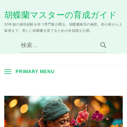
Skip
胡蝶蘭マスターの育成ガイド
to
content
30年超の栽培経験を持つ専門家が贈る、胡蝶蘭栽培の極意。初心者から上
級者まで、美しい胡蝶蘭を育てるための全知識を公開。
検
索:
PRIMARY MENU