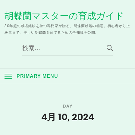
Skip
胡蝶蘭マスターの育成ガイド
to
content
30年超の栽培経験を持つ専門家が贈る、胡蝶蘭栽培の極意。初心者から上
級者まで、美しい胡蝶蘭を育てるための全知識を公開。
検
索:
PRIMARY MENU
DAY
4月 10, 2024